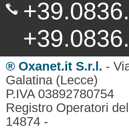
+39.083
+39.0836
® Oxanet.it S.r.l.
- Vi
Galatina (Lecce)
P.IVA 03892780754
Registro Operatori de
14874 -