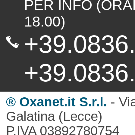
PER INFO (ORAR
18.00)
+39.083
+39.0836
® Oxanet.it S.r.l.
- Vi
Galatina (Lecce)
P.IVA 03892780754